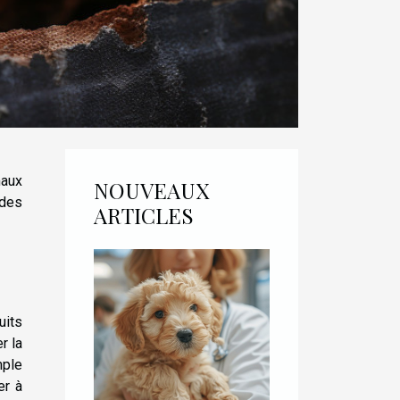
maux
NOUVEAUX
 des
ARTICLES
uits
r la
mple
er à