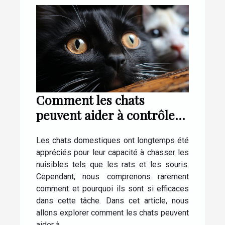
Comment les chats
peuvent aider à contrôler
la population de rats et de
Les chats domestiques ont longtemps été
souris dans votre maison
appréciés pour leur capacité à chasser les
nuisibles tels que les rats et les souris.
Cependant, nous comprenons rarement
comment et pourquoi ils sont si efficaces
dans cette tâche. Dans cet article, nous
allons explorer comment les chats peuvent
aider à...