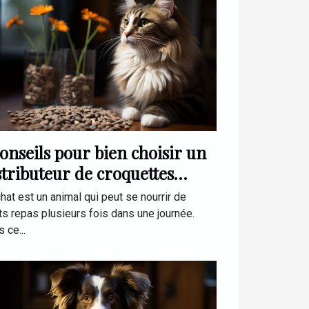
conseils pour bien choisir un
stributeur de croquettes
tomatique pour son chat
hat est un animal qui peut se nourrir de
ts repas plusieurs fois dans une journée.
 ce...