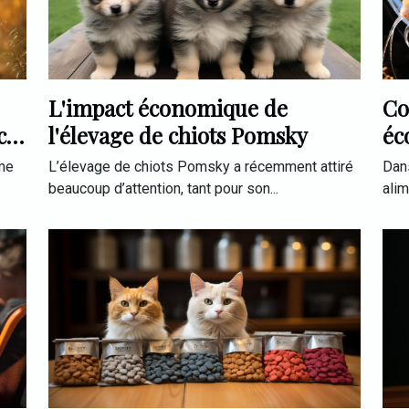
L'impact économique de
Co
ce
l'élevage de chiots Pomsky
éc
po
mme
L’élevage de chiots Pomsky a récemment attiré
Dan
beaucoup d’attention, tant pour son...
alim