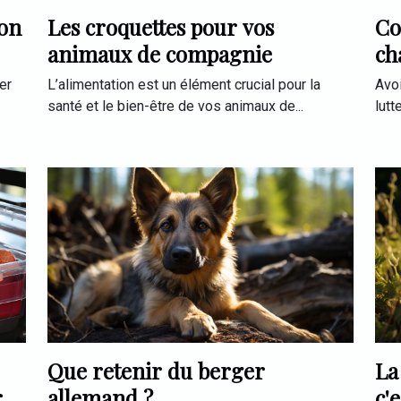
son
Les croquettes pour vos
Co
animaux de compagnie
ch
er
L’alimentation est un élément crucial pour la
Avo
santé et le bien-être de vos animaux de...
lutt
Que retenir du berger
La
r
allemand ?
c'e