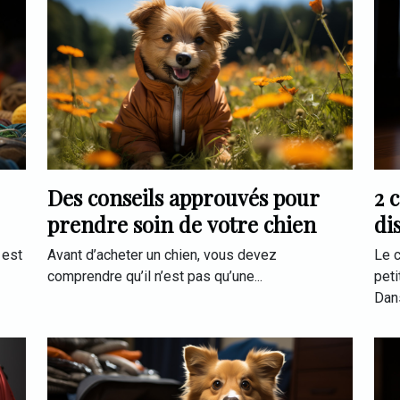
Des conseils approuvés pour
2 
prendre soin de votre chien
di
au
 est
Avant d’acheter un chien, vous devez
Le c
comprendre qu’il n’est pas qu’une...
peti
Dans